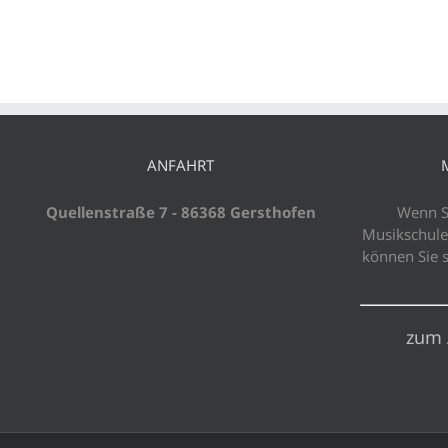
ANFAHRT
Quellenstraße 7 - 86368 Gersthofen
Wenn Si
Musikschule
können Sie 
zum 