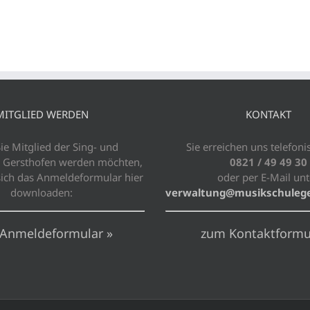
MITGLIED WERDEN
KONTAKT
e Mitglied der Sing- und
Sie erreichen uns telefoni
 Gersthofen werden möchten,
0821 / 49 49 30
sich das Anmeldeformular hier
oder per E-Mail unt
downloaden:
verwaltung@musikschulege
Anmeldeformular »
zum Kontaktformu