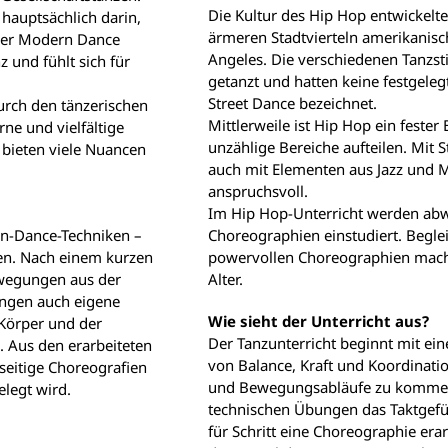
Die Kultur des Hip Hop entwickelt
hauptsächlich darin,
ärmeren Stadtvierteln amerikanisc
 der Modern Dance
Angeles. Die verschiedenen Tanzsti
 und fühlt sich für
getanzt und hatten keine festgeleg
Street Dance bezeichnet.
urch den tänzerischen
Mittlerweile ist Hip Hop ein fester 
ne und vielfältige
unzählige Bereiche aufteilen. Mit S
bieten viele Nuancen
auch mit Elementen aus Jazz und M
anspruchsvoll.
Im Hip Hop-Unterricht werden abw
rn-Dance-Techniken –
Choreographien einstudiert. Begle
en. Nach einem kurzen
powervollen Choreographien mache
ewegungen aus der
Alter.
ungen auch eigene
Wie sieht der Unterricht aus?
Körper und der
Der Tanzunterricht beginnt mit ei
. Aus den erarbeiteten
von Balance, Kraft und Koordinati
seitige Choreografien
und Bewegungsabläufe zu kommen
legt wird.
technischen Übungen das Taktgefüh
für Schritt eine Choreographie erar