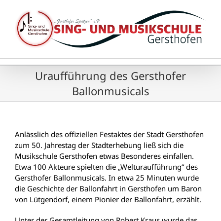
Zum
Inhalt
springen
Uraufführung des Gersthofer
Ballonmusicals
Anlässlich des offiziellen Festaktes der Stadt Gersthofen
zum 50. Jahrestag der Stadterhebung ließ sich die
Musikschule Gersthofen etwas Besonderes einfallen.
Etwa 100 Akteure spielten die „Welturaufführung“ des
Gersthofer Ballonmusicals. In etwa 25 Minuten wurde
die Geschichte der Ballonfahrt in Gersthofen um Baron
von Lütgendorf, einem Pionier der Ballonfahrt, erzählt.
Unter der Gesamtleitung von Robert Kraus wurde das