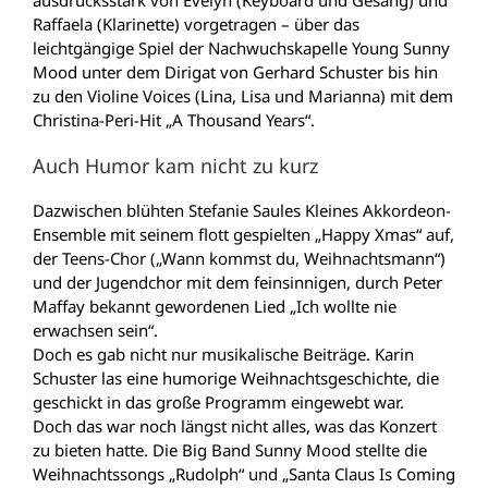
ausdrucksstark von Evelyn (Keyboard und Gesang) und
Raffaela (Klarinette) vorgetragen – über das
leichtgängige Spiel der Nachwuchskapelle Young Sunny
Mood unter dem Dirigat von Gerhard Schuster bis hin
zu den Violine Voices (Lina, Lisa und Marianna) mit dem
Christina-Peri-Hit „A Thousand Years“.
Auch Humor kam nicht zu kurz
Dazwischen blühten Stefanie Saules Kleines Akkordeon-
Ensemble mit seinem flott gespielten „Happy Xmas“ auf,
der Teens-Chor („Wann kommst du, Weihnachtsmann“)
und der Jugendchor mit dem feinsinnigen, durch Peter
Maffay bekannt gewordenen Lied „Ich wollte nie
erwachsen sein“.
Doch es gab nicht nur musikalische Beiträge. Karin
Schuster las eine humorige Weihnachtsgeschichte, die
geschickt in das große Programm eingewebt war.
Doch das war noch längst nicht alles, was das Konzert
zu bieten hatte. Die Big Band Sunny Mood stellte die
Weihnachtssongs „Rudolph“ und „Santa Claus Is Coming