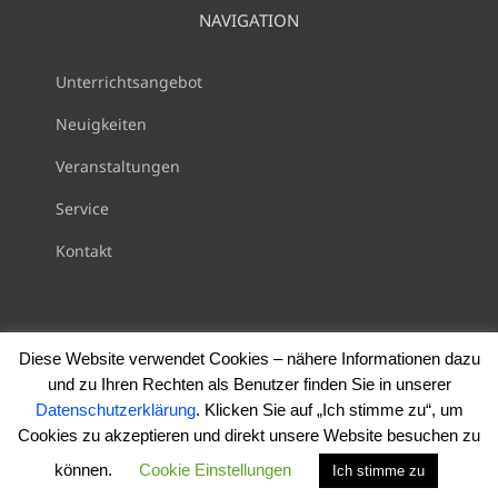
NAVIGATION
Unterrichtsangebot
Neuigkeiten
Veranstaltungen
Service
Kontakt
Diese Website verwendet Cookies – nähere Informationen dazu
und zu Ihren Rechten als Benutzer finden Sie in unserer
Copyright 2018 Musikschule Gersthofen |
Impressum
|
Datenschutzerklärung
. Klicken Sie auf „Ich stimme zu“, um
Haftungsausschluss
|
Datenschutzerklärung
|
AGB
Cookies zu akzeptieren und direkt unsere Website besuchen zu
Instagram
können.
Cookie Einstellungen
Ich stimme zu