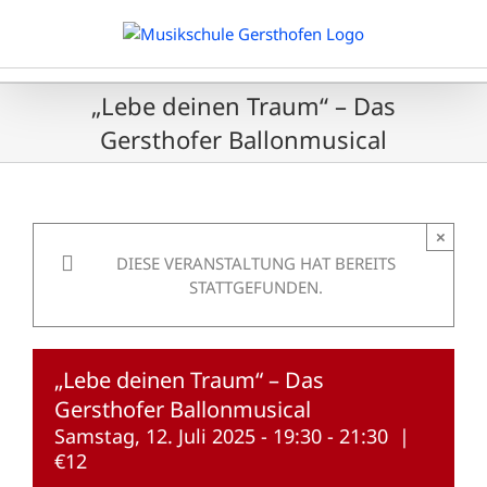
Zum
Inhalt
springen
„Lebe deinen Traum“ – Das
Gersthofer Ballonmusical
×
DIESE VERANSTALTUNG HAT BEREITS
STATTGEFUNDEN.
„Lebe deinen Traum“ – Das
Gersthofer Ballonmusical
Samstag, 12. Juli 2025 - 19:30
-
21:30
|
€12