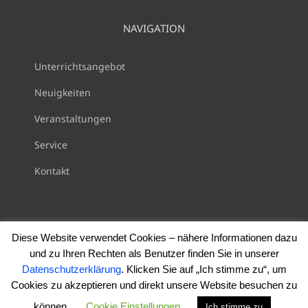
NAVIGATION
Unterrichtsangebot
Neuigkeiten
Veranstaltungen
Service
Kontakt
Diese Website verwendet Cookies – nähere Informationen dazu
und zu Ihren Rechten als Benutzer finden Sie in unserer
Copyright 2018 Musikschule Gersthofen |
Impressum
|
Datenschutzerklärung
. Klicken Sie auf „Ich stimme zu“, um
Haftungsausschluss
|
Datenschutzerklärung
|
AGB
Cookies zu akzeptieren und direkt unsere Website besuchen zu
Instagram
können.
Cookie Einstellungen
Ich stimme zu