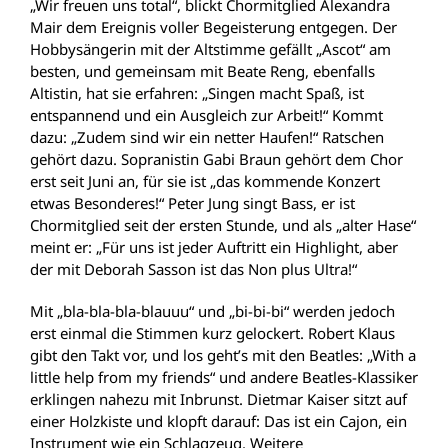
„Wir freuen uns total“, blickt Chormitglied Alexandra
Mair dem Ereignis voller Begeisterung entgegen. Der
Hobbysängerin mit der Altstimme gefällt „Ascot“ am
besten, und gemeinsam mit Beate Reng, ebenfalls
Altistin, hat sie erfahren: „Singen macht Spaß, ist
entspannend und ein Ausgleich zur Arbeit!“ Kommt
dazu: „Zudem sind wir ein netter Haufen!“ Ratschen
gehört dazu. Sopranistin Gabi Braun gehört dem Chor
erst seit Juni an, für sie ist „das kommende Konzert
etwas Besonderes!“ Peter Jung singt Bass, er ist
Chormitglied seit der ersten Stunde, und als „alter Hase“
meint er: „Für uns ist jeder Auftritt ein Highlight, aber
der mit Deborah Sasson ist das Non plus Ultra!“
Mit „bla-bla-bla-blauuu“ und „bi-bi-bi“ werden jedoch
erst einmal die Stimmen kurz gelockert. Robert Klaus
gibt den Takt vor, und los geht’s mit den Beatles: „With a
little help from my friends“ und andere Beatles-Klassiker
erklingen nahezu mit Inbrunst. Dietmar Kaiser sitzt auf
einer Holzkiste und klopft darauf: Das ist ein Cajon, ein
Instrument wie ein Schlagzeug. Weitere