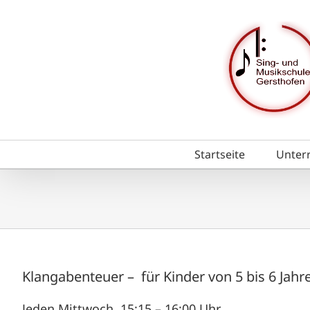
Zum
Inhalt
springen
Startseite
Unter
Klangabenteuer – für Kinder von 5 bis 6 Jahr
Jeden Mittwoch, 15:15 – 16:00 Uhr