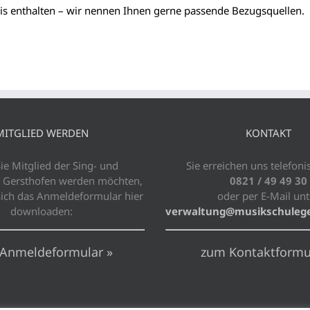
is enthalten – wir nennen Ihnen gerne passende Bezugsquellen.
MITGLIED WERDEN
KONTAKT
e Mitglied der Sing- und
Sie erreichen uns telefoni
 Gersthofen werden möchten,
0821 / 49 49 30
sich das Anmeldeformular hier
oder per E-Mail unt
downloaden:
verwaltung@musikschulege
Anmeldeformular »
zum Kontaktformu