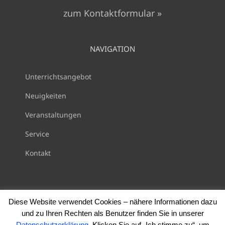
zum Kontaktformular »
NAVIGATION
Unterrichtsangebot
Neuigkeiten
Veranstaltungen
Service
Kontakt
Diese Website verwendet Cookies – nähere Informationen dazu
und zu Ihren Rechten als Benutzer finden Sie in unserer
Copyright 2018 Musikschule Gersthofen |
Impressum
|
Datenschutzerklärung
. Klicken Sie auf „Ich stimme zu“, um